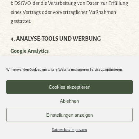
b DSGVO, der die Verarbeitung von Daten zur Erfüllung
eines Vertrags oder vorvertraglicher Maßnahmen
gestattet.
4. ANALYSE-TOOLS UND WERBUNG
Google Analytics
Diese Website nutzt Funktionen des
Wir verwenden Cookies, um unsere Website und unseren Service zu optimieren.
Webanalysedienstes Google Analytics. Anbieter ist die
Google Inc., 1600 Amphitheatre Parkway, Mountain
Cookies akzeptieren
View, CA 94043, USA.
Ablehnen
Google Analytics verwendet so genannte „Cookies“.
Das sind Textdateien, die auf Ihrem Computer
Einstellungen anzeigen
gespeichert werden und die eine Analyse der
Datenschutz
Impressum
Benutzung der Website durch Sie ermöglichen. Die
Open
chaty